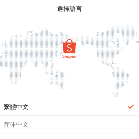
選擇語言
繁體中文
简体中文
頁面無法顯示