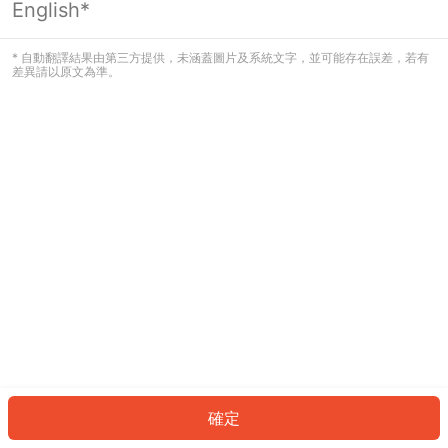
English*
發生錯誤！請登入並再試一次或回到主
頁。
* 自動翻譯結果由第三方提供，未涵蓋圖片及系統文字，並可能存在誤差，若有
差異請以原文為準。
登入
返回首頁
確定
ID: 7212fc4a859-ce22-41ac-87ff-bbaa63387ea9