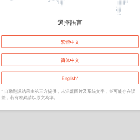
頁面無法顯示
選擇語言
發生錯誤！請登入並再試一次或回到主頁。
繁體中文
登入
简体中文
返回首頁
English*
* 自動翻譯結果由第三方提供，未涵蓋圖片及系統文字，並可能存在誤
差，若有差異請以原文為準。