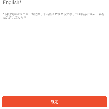
English*
發生錯誤！請登入並再試一次或回到主
頁。
* 自動翻譯結果由第三方提供，未涵蓋圖片及系統文字，並可能存在誤差，若有
差異請以原文為準。
登入
返回首頁
確定
ID: 639d7d7a75e-5495-4ba1-a69c-fce0fdada175