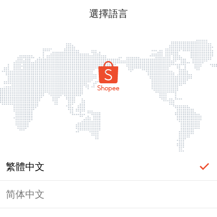
選擇語言
繁體中文
简体中文
頁面無法顯示