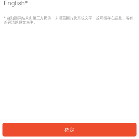
English*
發生錯誤！請登入並再試一次或回到主
頁。
* 自動翻譯結果由第三方提供，未涵蓋圖片及系統文字，並可能存在誤差，若有
差異請以原文為準。
登入
返回首頁
確定
ID: 699d7725ce6-9374-4ecb-917b-aeb4141d0053