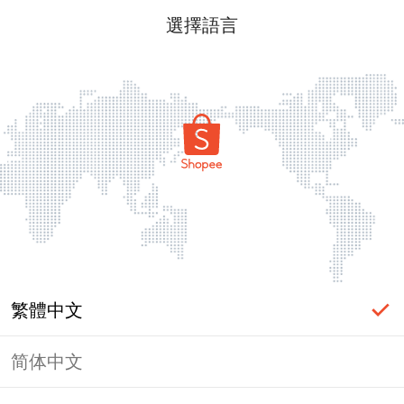
選擇語言
繁體中文
简体中文
頁面無法顯示