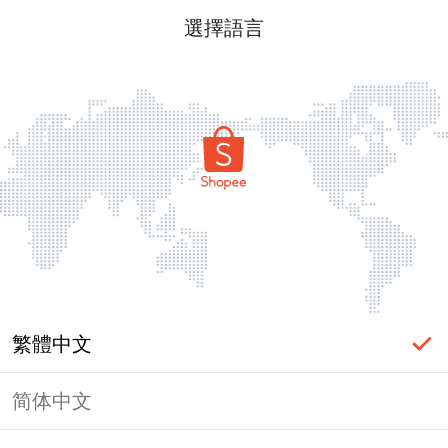
選擇語言
繁體中文
简体中文
頁面無法顯示