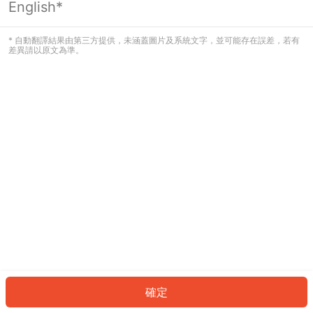
English*
發生錯誤！請登入並再試一次或回到主
頁。
* 自動翻譯結果由第三方提供，未涵蓋圖片及系統文字，並可能存在誤差，若有
差異請以原文為準。
登入
返回首頁
確定
ID: 8888629faf3-0039-4b5d-8a20-fc30a0e64ceb