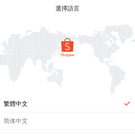
選擇語言
繁體中文
简体中文
頁面無法顯示