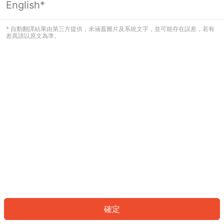
English*
發生錯誤！請登入並再試一次或回到主
頁。
* 自動翻譯結果由第三方提供，未涵蓋圖片及系統文字，並可能存在誤差，若有
差異請以原文為準。
登入
返回首頁
確定
ID: 6064212339b-9cf4-45a9-88f2-e2a69a11f102