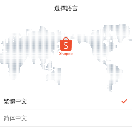
選擇語言
繁體中文
简体中文
頁面無法顯示