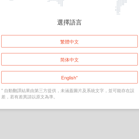
頁面無法顯示
選擇語言
發生錯誤！請登入並再試一次或回到主頁。
繁體中文
登入
简体中文
返回首頁
English*
* 自動翻譯結果由第三方提供，未涵蓋圖片及系統文字，並可能存在誤
差，若有差異請以原文為準。