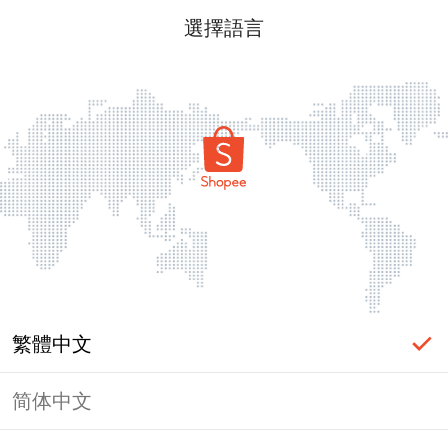
選擇語言
繁體中文
简体中文
頁面無法顯示