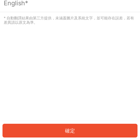
English*
發生錯誤！請登入並再試一次或回到主
頁。
* 自動翻譯結果由第三方提供，未涵蓋圖片及系統文字，並可能存在誤差，若有
差異請以原文為準。
登入
返回首頁
確定
ID: 36edb0836d-b938-45b7-8c5c-5e1435e43637