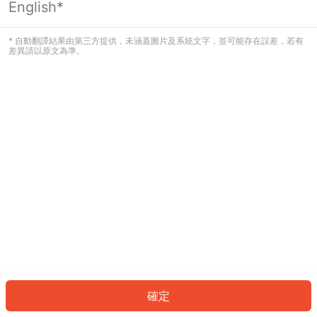
English*
發生錯誤！請登入並再試一次或回到主
頁。
* 自動翻譯結果由第三方提供，未涵蓋圖片及系統文字，並可能存在誤差，若有
差異請以原文為準。
登入
返回首頁
確定
ID: 9574cf84d-8f74-47a0-b322-6e28fa67fd4c