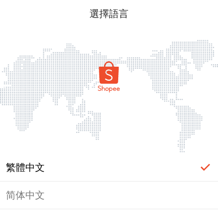
選擇語言
繁體中文
简体中文
頁面無法顯示