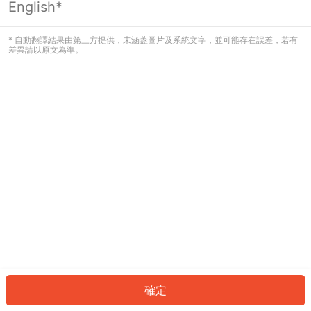
English*
發生錯誤！請登入並再試一次或回到主
頁。
* 自動翻譯結果由第三方提供，未涵蓋圖片及系統文字，並可能存在誤差，若有
差異請以原文為準。
登入
返回首頁
確定
ID: 383950a5a0d-6c2e-424d-8776-4e213909f8f6