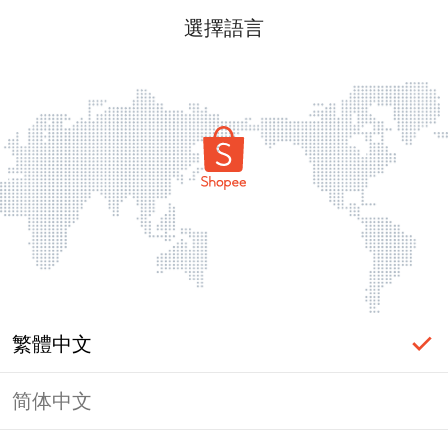
選擇語言
繁體中文
简体中文
頁面無法顯示