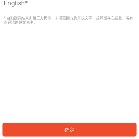
English*
發生錯誤！請登入並再試一次或回到主
頁。
* 自動翻譯結果由第三方提供，未涵蓋圖片及系統文字，並可能存在誤差，若有
差異請以原文為準。
登入
返回首頁
確定
ID: 6755e0fe45a-556d-4149-b8fb-bc2af81c5eb8