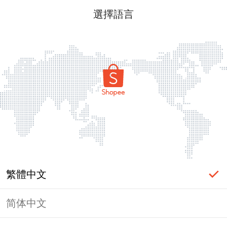
選擇語言
繁體中文
简体中文
頁面無法顯示