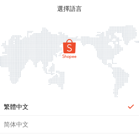
選擇語言
繁體中文
简体中文
頁面無法顯示