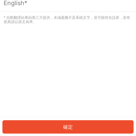
English*
發生錯誤！請登入並再試一次或回到主
頁。
* 自動翻譯結果由第三方提供，未涵蓋圖片及系統文字，並可能存在誤差，若有
差異請以原文為準。
登入
返回首頁
確定
ID: 1463172bc39-0333-4843-b245-fcdd25b31d69