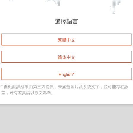
頁面無法顯示
選擇語言
發生錯誤！請登入並再試一次或回到主頁。
繁體中文
登入
简体中文
返回首頁
English*
* 自動翻譯結果由第三方提供，未涵蓋圖片及系統文字，並可能存在誤
差，若有差異請以原文為準。