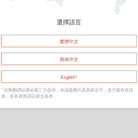
頁面無法顯示
選擇語言
發生錯誤！請登入並再試一次或回到主頁。
繁體中文
登入
简体中文
返回首頁
English*
* 自動翻譯結果由第三方提供，未涵蓋圖片及系統文字，並可能存在誤
差，若有差異請以原文為準。