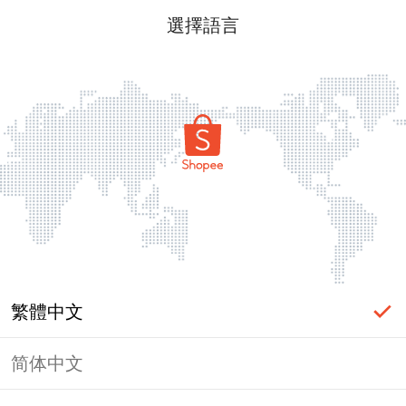
選擇語言
繁體中文
简体中文
頁面無法顯示