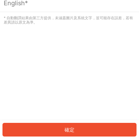
English*
發生錯誤！請登入並再試一次或回到主
頁。
* 自動翻譯結果由第三方提供，未涵蓋圖片及系統文字，並可能存在誤差，若有
差異請以原文為準。
登入
返回首頁
確定
ID: 962425fb506-4c8d-4cc5-b819-ceae40173252