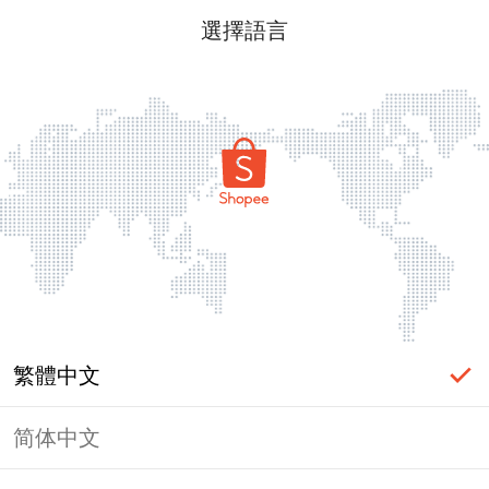
選擇語言
繁體中文
简体中文
頁面無法顯示