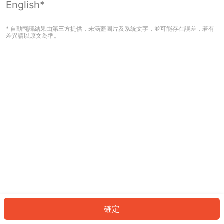
English*
發生錯誤！請登入並再試一次或回到主
頁。
* 自動翻譯結果由第三方提供，未涵蓋圖片及系統文字，並可能存在誤差，若有
差異請以原文為準。
登入
返回首頁
確定
ID: 243e72b55ab-2f7c-4e65-b035-54576464ce34