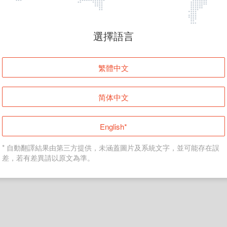
頁面無法顯示
選擇語言
發生錯誤！請登入並再試一次或回到主頁。
繁體中文
登入
简体中文
返回首頁
English*
* 自動翻譯結果由第三方提供，未涵蓋圖片及系統文字，並可能存在誤
差，若有差異請以原文為準。