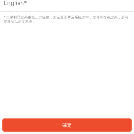
English*
發生錯誤！請登入並再試一次或回到主
頁。
* 自動翻譯結果由第三方提供，未涵蓋圖片及系統文字，並可能存在誤差，若有
差異請以原文為準。
登入
返回首頁
確定
ID: 7841aa84834-3b56-4196-b574-e739fa6b313c