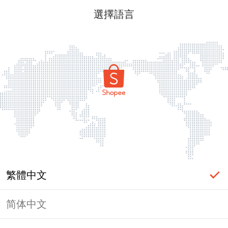
選擇語言
繁體中文
简体中文
頁面無法顯示