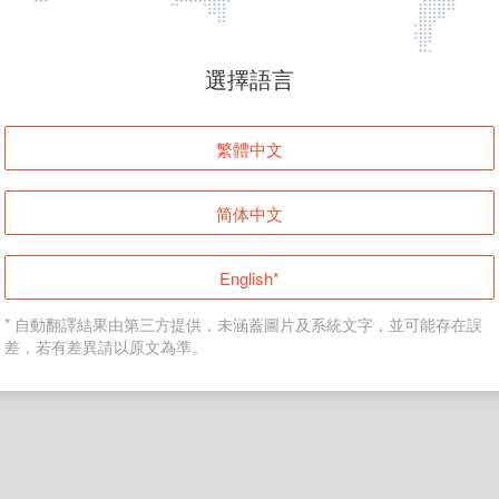
頁面無法顯示
選擇語言
發生錯誤！請登入並再試一次或回到主頁。
繁體中文
登入
简体中文
返回首頁
English*
* 自動翻譯結果由第三方提供，未涵蓋圖片及系統文字，並可能存在誤
差，若有差異請以原文為準。