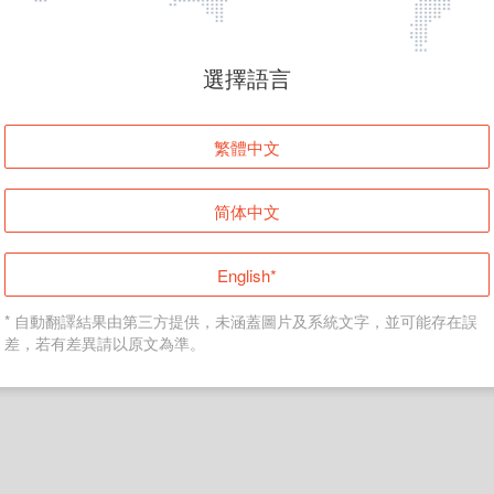
頁面無法顯示
選擇語言
發生錯誤！請登入並再試一次或回到主頁。
繁體中文
登入
简体中文
返回首頁
English*
* 自動翻譯結果由第三方提供，未涵蓋圖片及系統文字，並可能存在誤
差，若有差異請以原文為準。