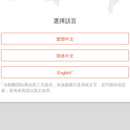
頁面無法顯示
選擇語言
發生錯誤！請登入並再試一次或回到主頁。
繁體中文
登入
简体中文
返回首頁
English*
* 自動翻譯結果由第三方提供，未涵蓋圖片及系統文字，並可能存在誤
差，若有差異請以原文為準。