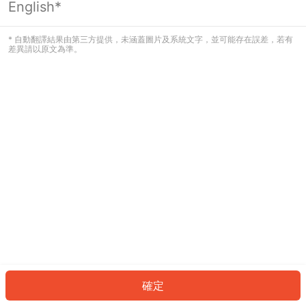
English*
發生錯誤！請登入並再試一次或回到主
頁。
* 自動翻譯結果由第三方提供，未涵蓋圖片及系統文字，並可能存在誤差，若有
差異請以原文為準。
登入
返回首頁
確定
ID: 601eaf76345-050c-4704-8de6-0ec216b61446