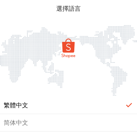
選擇語言
繁體中文
简体中文
頁面無法顯示