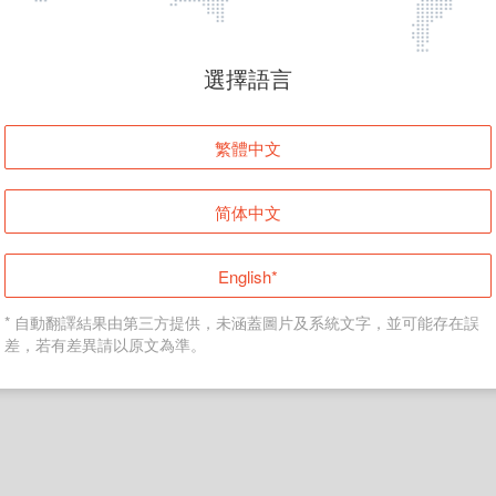
頁面無法顯示
選擇語言
發生錯誤！請登入並再試一次或回到主頁。
繁體中文
登入
简体中文
返回首頁
English*
* 自動翻譯結果由第三方提供，未涵蓋圖片及系統文字，並可能存在誤
差，若有差異請以原文為準。