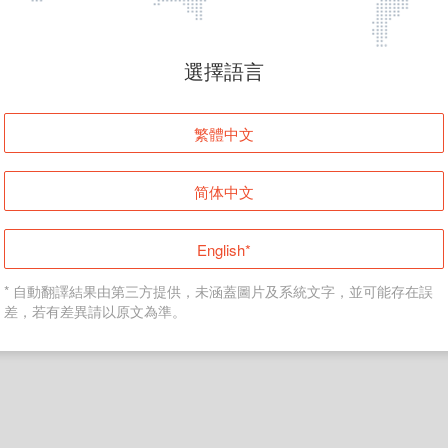
頁面無法顯示
選擇語言
發生錯誤！請登入並再試一次或回到主頁。
繁體中文
登入
简体中文
返回首頁
English*
* 自動翻譯結果由第三方提供，未涵蓋圖片及系統文字，並可能存在誤
差，若有差異請以原文為準。