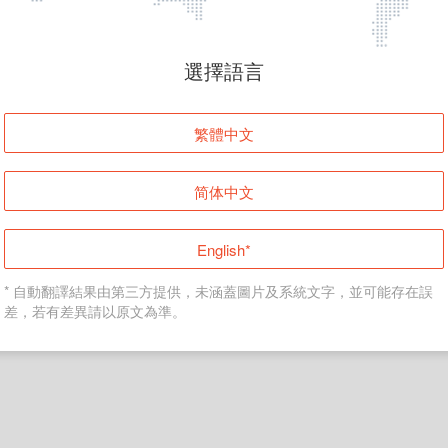
頁面無法顯示
選擇語言
發生錯誤！請登入並再試一次或回到主頁。
繁體中文
登入
简体中文
返回首頁
English*
* 自動翻譯結果由第三方提供，未涵蓋圖片及系統文字，並可能存在誤
差，若有差異請以原文為準。