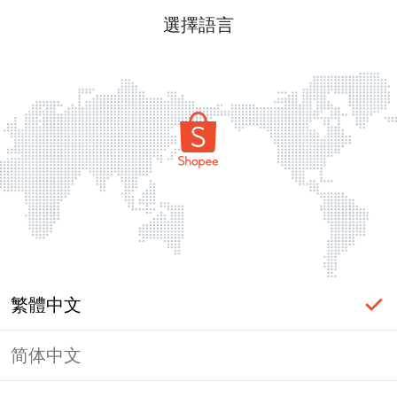
選擇語言
繁體中文
简体中文
頁面無法顯示