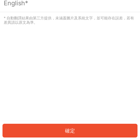
English*
發生錯誤！請登入並再試一次或回到主
頁。
* 自動翻譯結果由第三方提供，未涵蓋圖片及系統文字，並可能存在誤差，若有
差異請以原文為準。
登入
返回首頁
確定
ID: 45983705cab-ba0a-4ca2-bda8-f802df9a1917