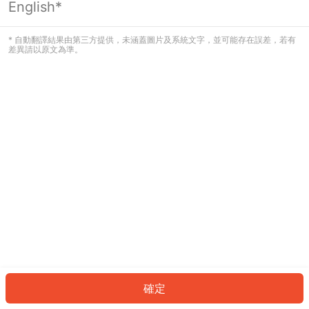
English*
發生錯誤！請登入並再試一次或回到主
頁。
* 自動翻譯結果由第三方提供，未涵蓋圖片及系統文字，並可能存在誤差，若有
差異請以原文為準。
登入
返回首頁
確定
ID: 4541562953b-fa43-4350-8d04-8bb346bf3da6