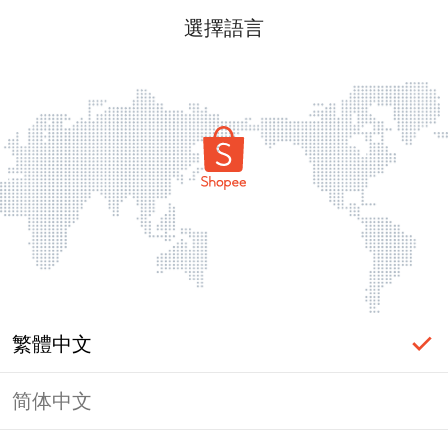
選擇語言
繁體中文
简体中文
頁面無法顯示