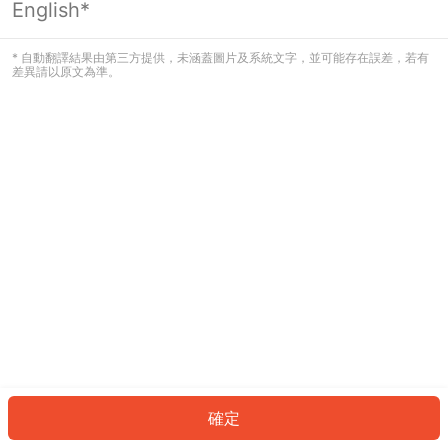
English*
發生錯誤！請登入並再試一次或回到主
頁。
* 自動翻譯結果由第三方提供，未涵蓋圖片及系統文字，並可能存在誤差，若有
差異請以原文為準。
登入
返回首頁
確定
ID: 359daef9a09-fcef-4c64-8168-c5d6e498f152