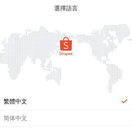
選擇語言
繁體中文
简体中文
頁面無法顯示