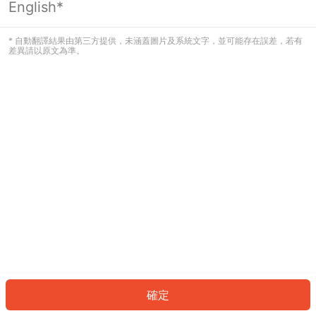
English*
發生錯誤！請登入並再試一次或回到主
頁。
* 自動翻譯結果由第三方提供，未涵蓋圖片及系統文字，並可能存在誤差，若有
差異請以原文為準。
登入
返回首頁
確定
ID: 403044619aa-0c95-4615-a7a0-088fb633f4c9