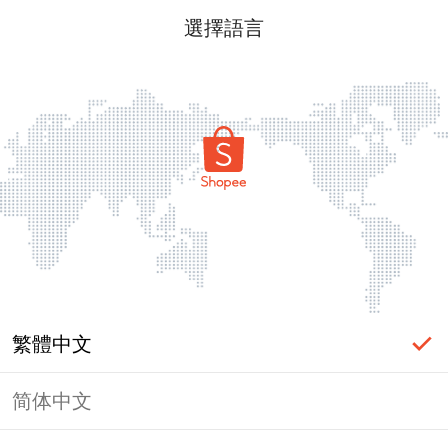
選擇語言
繁體中文
简体中文
頁面無法顯示