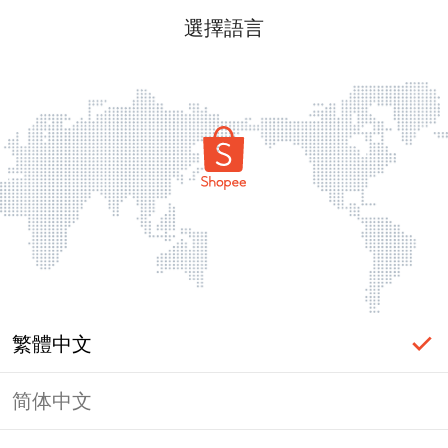
選擇語言
繁體中文
简体中文
頁面無法顯示