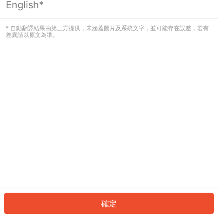
English*
發生錯誤！請登入並再試一次或回到主
頁。
* 自動翻譯結果由第三方提供，未涵蓋圖片及系統文字，並可能存在誤差，若有
差異請以原文為準。
登入
返回首頁
確定
ID: 69437c5140b-b9ac-456b-a314-1bd630a91be6