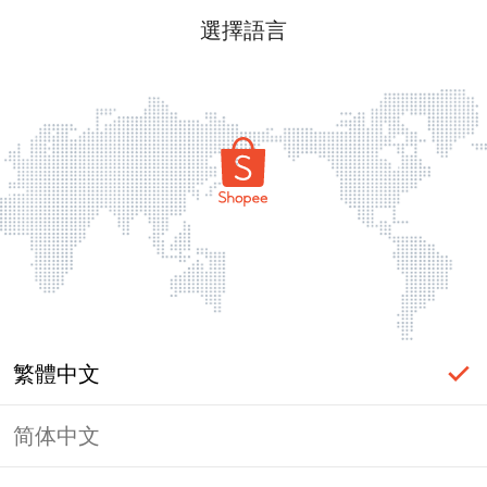
選擇語言
繁體中文
简体中文
頁面無法顯示