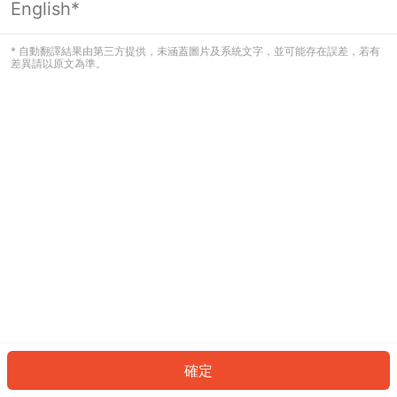
English*
發生錯誤！請登入並再試一次或回到主
頁。
* 自動翻譯結果由第三方提供，未涵蓋圖片及系統文字，並可能存在誤差，若有
差異請以原文為準。
登入
返回首頁
確定
ID: 461c1bb28ee-2b97-4a24-b293-2ea6013f0ccb