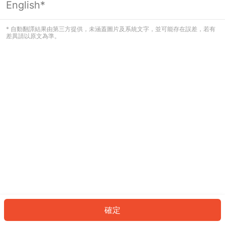
English*
發生錯誤！請登入並再試一次或回到主
頁。
* 自動翻譯結果由第三方提供，未涵蓋圖片及系統文字，並可能存在誤差，若有
差異請以原文為準。
登入
返回首頁
確定
ID: 83641b050a9-12cb-4d2f-bd95-28febab560c5