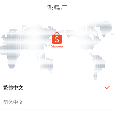
選擇語言
繁體中文
简体中文
頁面無法顯示