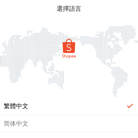
選擇語言
繁體中文
简体中文
頁面無法顯示