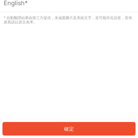
English*
發生錯誤！請登入並再試一次或回到主
頁。
* 自動翻譯結果由第三方提供，未涵蓋圖片及系統文字，並可能存在誤差，若有
差異請以原文為準。
登入
返回首頁
確定
ID: 75782f3c20e-855b-4e9d-9465-9e85d99172db