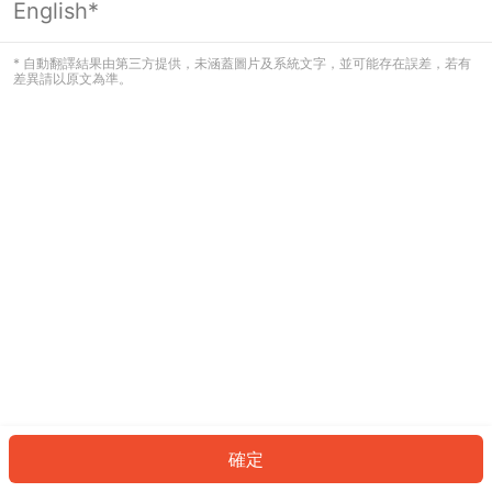
English*
發生錯誤！請登入並再試一次或回到主
頁。
* 自動翻譯結果由第三方提供，未涵蓋圖片及系統文字，並可能存在誤差，若有
差異請以原文為準。
登入
返回首頁
確定
ID: 997c16a6e3d-7a2d-495e-b36b-e50746f8d35e