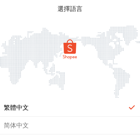
選擇語言
繁體中文
简体中文
頁面無法顯示