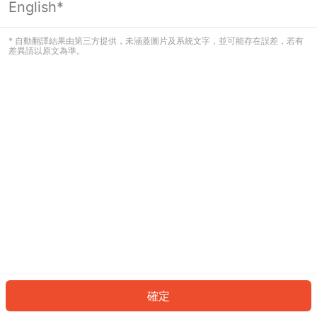
English*
發生錯誤！請登入並再試一次或回到主
頁。
* 自動翻譯結果由第三方提供，未涵蓋圖片及系統文字，並可能存在誤差，若有
差異請以原文為準。
登入
返回首頁
確定
ID: 733c59792f1-5f81-4e8d-a599-ef45201826d6