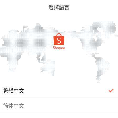
選擇語言
繁體中文
简体中文
頁面無法顯示