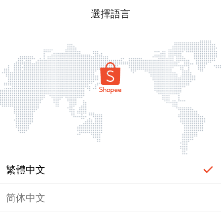
選擇語言
繁體中文
简体中文
頁面無法顯示