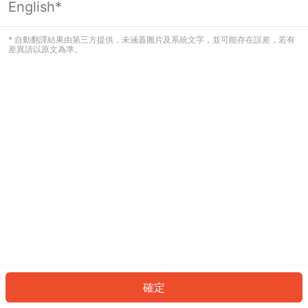
English*
發生錯誤！請登入並再試一次或回到主
頁。
* 自動翻譯結果由第三方提供，未涵蓋圖片及系統文字，並可能存在誤差，若有
差異請以原文為準。
登入
返回首頁
確定
ID: 659da946c13-83a3-43e7-89c0-f6408e3f2ba5