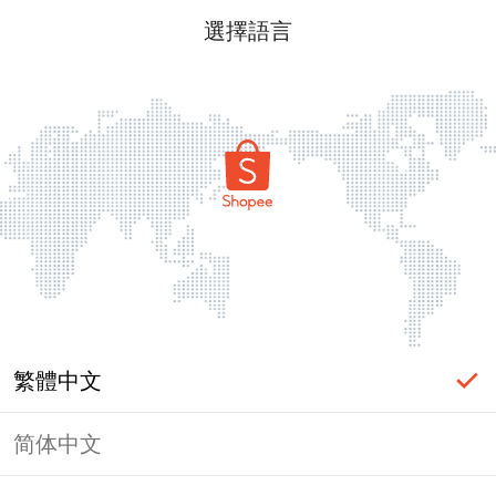
選擇語言
繁體中文
简体中文
頁面無法顯示