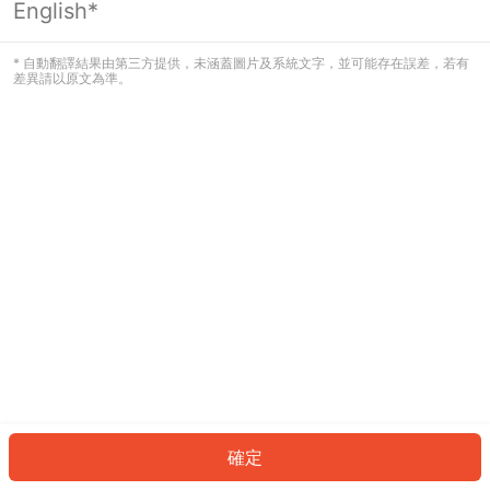
English*
發生錯誤！請登入並再試一次或回到主
頁。
* 自動翻譯結果由第三方提供，未涵蓋圖片及系統文字，並可能存在誤差，若有
差異請以原文為準。
登入
返回首頁
確定
ID: 719e76f77af-9cf3-497d-a91c-960e7b5244b4