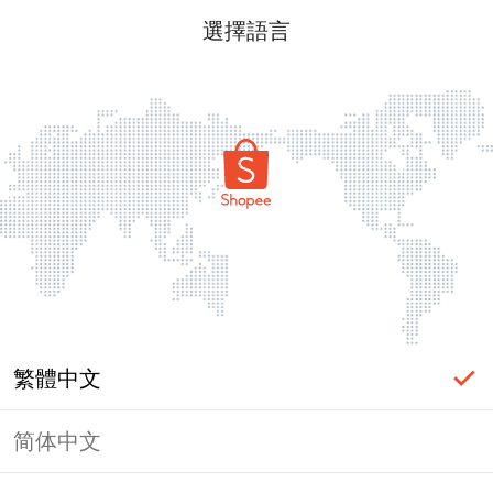
選擇語言
繁體中文
简体中文
頁面無法顯示