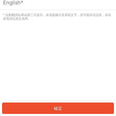
English*
發生錯誤！請登入並再試一次或回到主
頁。
* 自動翻譯結果由第三方提供，未涵蓋圖片及系統文字，並可能存在誤差，若有
差異請以原文為準。
登入
返回首頁
確定
ID: 147bb6cd00a-0fff-4a96-8569-2d7087807030