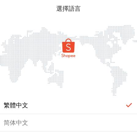
選擇語言
繁體中文
简体中文
頁面無法顯示