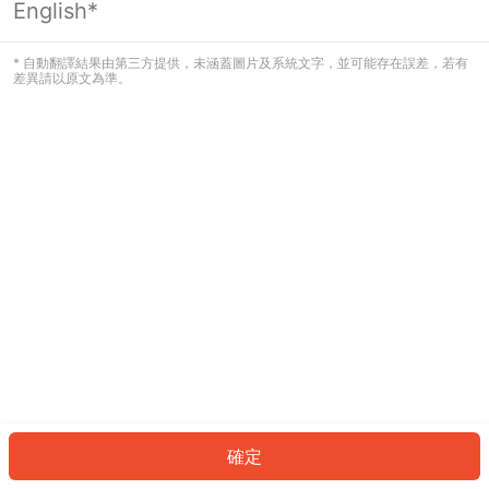
English*
發生錯誤！請登入並再試一次或回到主
頁。
* 自動翻譯結果由第三方提供，未涵蓋圖片及系統文字，並可能存在誤差，若有
差異請以原文為準。
登入
返回首頁
確定
ID: 1830e156de0-4857-4a45-98e1-1082a576c23d