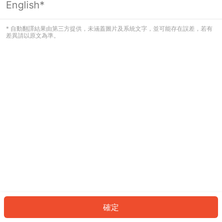
English*
發生錯誤！請登入並再試一次或回到主
頁。
* 自動翻譯結果由第三方提供，未涵蓋圖片及系統文字，並可能存在誤差，若有
差異請以原文為準。
登入
返回首頁
確定
ID: 349c73dc405-d4c9-4dd1-b553-9bc54f9bd679