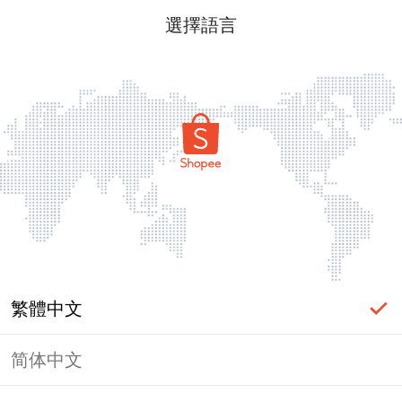
選擇語言
繁體中文
简体中文
頁面無法顯示