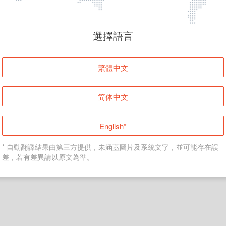
頁面無法顯示
選擇語言
發生錯誤！請登入並再試一次或回到主頁。
繁體中文
登入
简体中文
返回首頁
English*
* 自動翻譯結果由第三方提供，未涵蓋圖片及系統文字，並可能存在誤
差，若有差異請以原文為準。