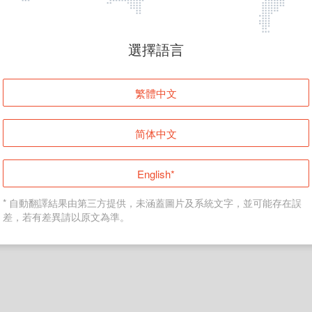
頁面無法顯示
選擇語言
發生錯誤！請登入並再試一次或回到主頁。
繁體中文
登入
简体中文
返回首頁
English*
* 自動翻譯結果由第三方提供，未涵蓋圖片及系統文字，並可能存在誤
差，若有差異請以原文為準。