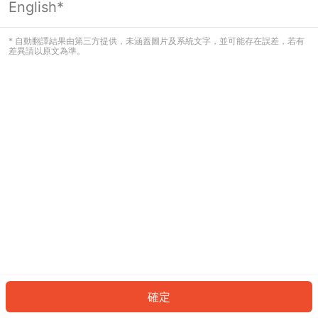
English*
發生錯誤！請登入並再試一次或回到主
頁。
* 自動翻譯結果由第三方提供，未涵蓋圖片及系統文字，並可能存在誤差，若有
差異請以原文為準。
登入
返回首頁
確定
ID: 527fe276926-1d68-4966-9af3-edf9a1309f14