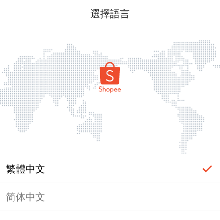
選擇語言
繁體中文
简体中文
頁面無法顯示