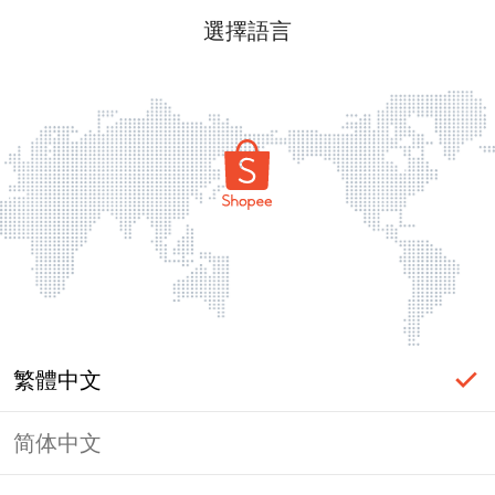
選擇語言
繁體中文
简体中文
頁面無法顯示