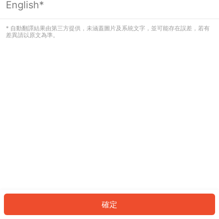
English*
發生錯誤！請登入並再試一次或回到主
頁。
* 自動翻譯結果由第三方提供，未涵蓋圖片及系統文字，並可能存在誤差，若有
差異請以原文為準。
登入
返回首頁
確定
ID: 358f19bea5a-17c4-4c58-801d-8c7a7d3d1794