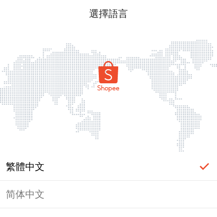
選擇語言
繁體中文
简体中文
頁面無法顯示