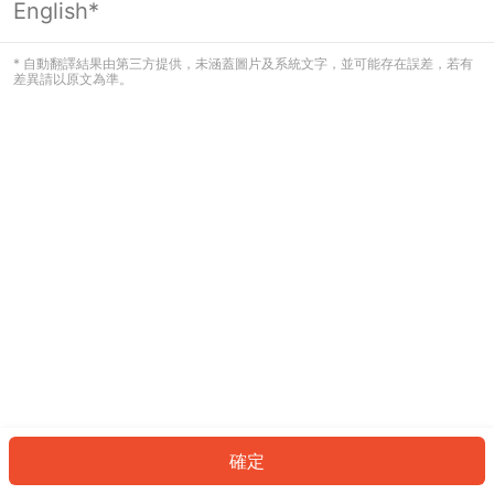
English*
發生錯誤！請登入並再試一次或回到主
頁。
* 自動翻譯結果由第三方提供，未涵蓋圖片及系統文字，並可能存在誤差，若有
差異請以原文為準。
登入
返回首頁
確定
ID: 418e289b1b4-80fb-4d5e-bb51-e110b90754d0