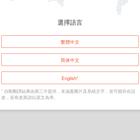
頁面無法顯示
選擇語言
發生錯誤！請登入並再試一次或回到主頁。
繁體中文
登入
简体中文
返回首頁
English*
* 自動翻譯結果由第三方提供，未涵蓋圖片及系統文字，並可能存在誤
差，若有差異請以原文為準。