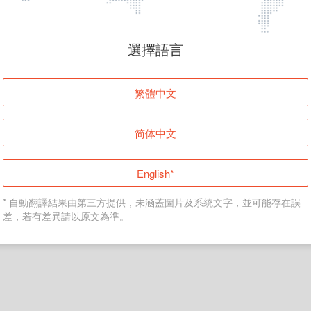
頁面無法顯示
選擇語言
發生錯誤！請登入並再試一次或回到主頁。
繁體中文
登入
简体中文
返回首頁
English*
* 自動翻譯結果由第三方提供，未涵蓋圖片及系統文字，並可能存在誤
差，若有差異請以原文為準。