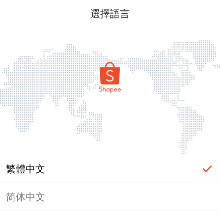
選擇語言
繁體中文
简体中文
頁面無法顯示