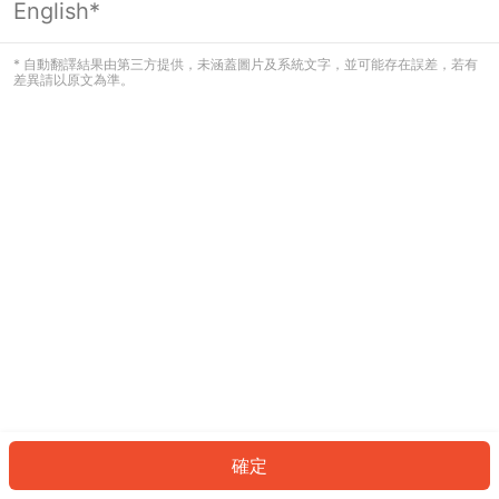
English*
發生錯誤！請登入並再試一次或回到主
頁。
* 自動翻譯結果由第三方提供，未涵蓋圖片及系統文字，並可能存在誤差，若有
差異請以原文為準。
登入
返回首頁
確定
ID: 7140cda660f-1173-47d2-a3e4-f165c5a7268c