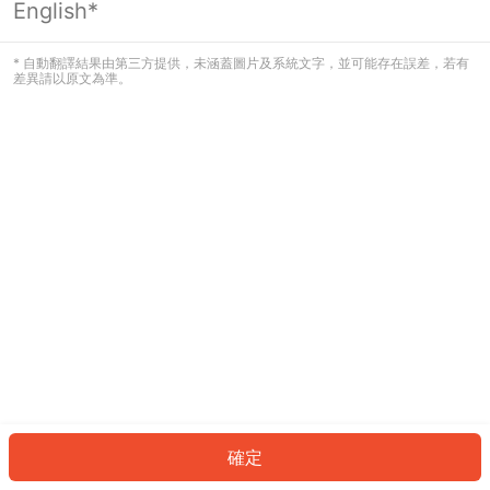
English*
發生錯誤！請登入並再試一次或回到主
頁。
* 自動翻譯結果由第三方提供，未涵蓋圖片及系統文字，並可能存在誤差，若有
差異請以原文為準。
登入
返回首頁
確定
ID: 600643f3c74-1d16-4294-9c1c-a86b60a71565