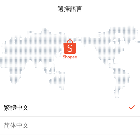
選擇語言
繁體中文
简体中文
頁面無法顯示